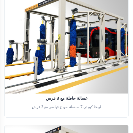
غسالة حافلة مع 3 فرش
لونجا كيو تي 7 سلسلة نموذج قياسي مع 3 فرش