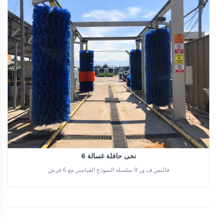
6 نحى حافلة غسالة
فالنس ف ور 9 سلسلة النموذج القياسي مع 6 فرش