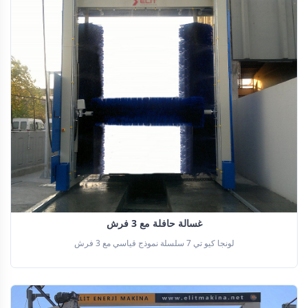
غسالة حافلة مع 3 فرش
لونجا كيو تي 7 سلسلة نموذج قياسي مع 3 فرش