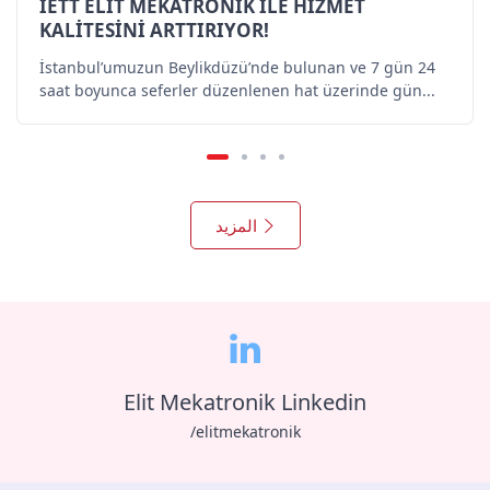
İETT ELİT MEKATRONİK İLE HİZMET
KALİTESİNİ ARTTIRIYOR!
İstanbul’umuzun Beylikdüzü’nde bulunan ve 7 gün 24
saat boyunca seferler düzenlenen hat üzerinde gün...
المزيد
Elit Mekatronik Linkedin
/elitmekatronik