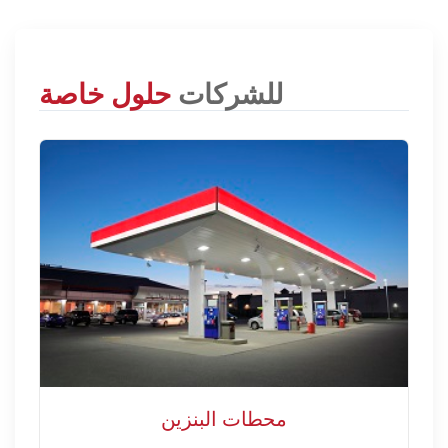
للشركات
حلول خاصة
محطات البنزين